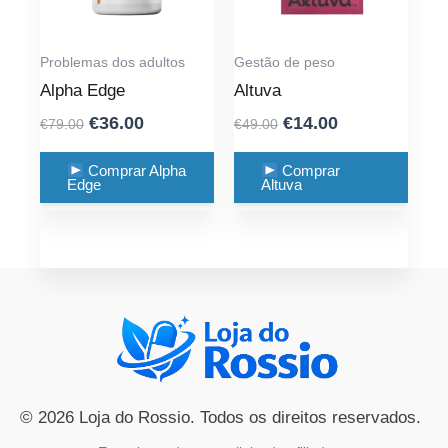
Problemas dos adultos
Gestão de peso
Alpha Edge
Altuva
Original
Current
Original
Current
€
36.00
€
14.00
€
79.00
€
49.00
price
price
price
price
was:
is:
was:
is:
Comprar Alpha
Comprar
Edge
Altuva
€79.00.
€36.00.
€49.00.
€14.00.
© 2026 Loja do Rossio. Todos os direitos reservados.