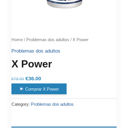
Home
/
Problemas dos adultos
/ X Power
Problemas dos adultos
X Power
Original
Current
€
36.00
€
79.00
price
price
Comprar X Power
was:
is:
€79.00.
€36.00.
Category:
Problemas dos adultos