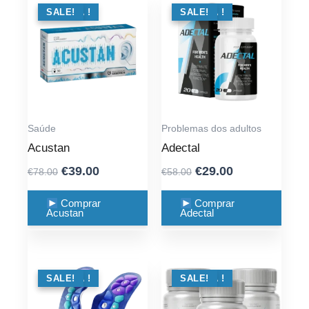
OFERTA !
SALE!
OFERTA !
SALE!
Saúde
Problemas dos adultos
Acustan
Adectal
Original
Current
Original
Current
€
39.00
€
29.00
€
78.00
€
58.00
price
price
price
price
was:
is:
was:
is:
Comprar
Comprar
Acustan
Adectal
€78.00.
€39.00.
€58.00.
€29.00.
OFERTA !
SALE!
OFERTA !
SALE!