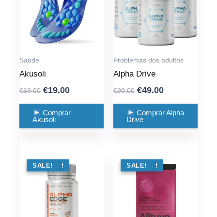
Saúde
Problemas dos adultos
Akusoli
Alpha Drive
Original
Current
Original
Current
€
19.00
€
49.00
€
69.00
€
99.00
price
price
price
price
was:
is:
was:
is:
Comprar
Comprar Alpha
Akusoli
Drive
€69.00.
€19.00.
€99.00.
€49.00.
OFERTA !
SALE!
OFERTA !
SALE!