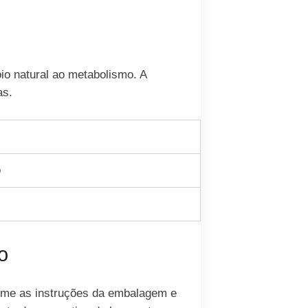
io natural ao metabolismo. A
as.
o
o
forme as instruções da embalagem e