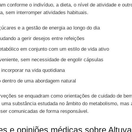
am conforme o indivíduo, a dieta, o nível de atividade e outr
ina, sem interromper atividades habituais.
úcares e a gestão de energia ao longo do dia
judando a gerir desejos entre refeições
etabólico em conjunto com um estilo de vida ativo
veniente, sem necessidade de engolir cápsulas
e incorporar na vida quotidiana
co dentro de uma abordagem natural
erveções se enquadram como orientações de cuidado de bem-
é uma substância estudada no âmbito do metabolismo, mas
e ser comunicadas de forma responsável.
es e opiniões médicas sobre Altuva