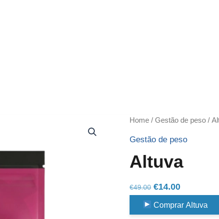
Home
/
Gestão de peso
/ Al
Gestão de peso
Altuva
Original
Current
€
14.00
€
49.00
price
price
Comprar Altuva
was:
is: