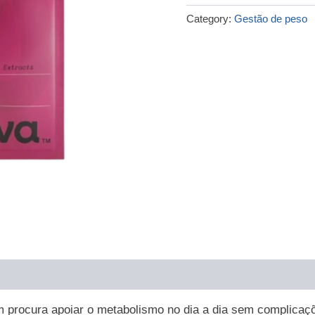
€49.00.
€14.00.
Category:
Gestão de peso
 procura apoiar o metabolismo no dia a dia sem complicaç