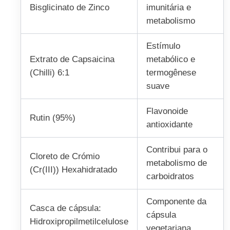
Bisglicinato de Zinco
imunitária e
metabolismo
Estímulo
Extrato de Capsaicina
metabólico e
(Chilli) 6:1
termogênese
suave
Flavonoide
Rutin (95%)
antioxidante
Contribui para o
Cloreto de Crómio
metabolismo de
(Cr(III)) Hexahidratado
carboidratos
Componente da
Casca de cápsula:
cápsula
Hidroxipropilmetilcelulose
vegetariana