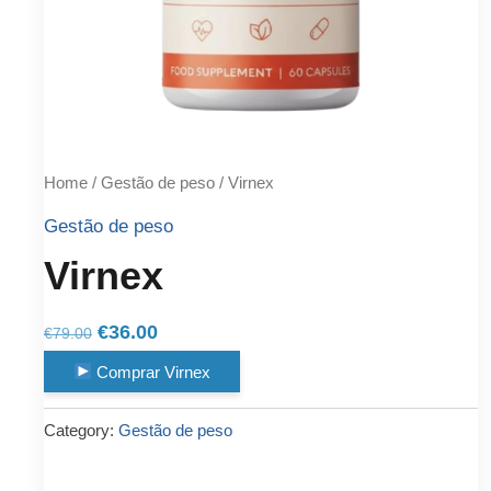
Home
/
Gestão de peso
/ Virnex
Gestão de peso
Virnex
Original
Current
€
36.00
€
79.00
price
price
Comprar Virnex
was:
is:
€79.00.
€36.00.
Category:
Gestão de peso