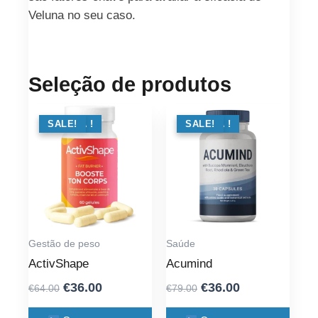
Veluna no seu caso.
Seleção de produtos
OFERTA !
SALE!
OFERTA !
SALE!
Gestão de peso
Saúde
ActivShape
Acumind
Original
Current
Original
Current
€
36.00
€
36.00
€
64.00
€
79.00
price
price
price
price