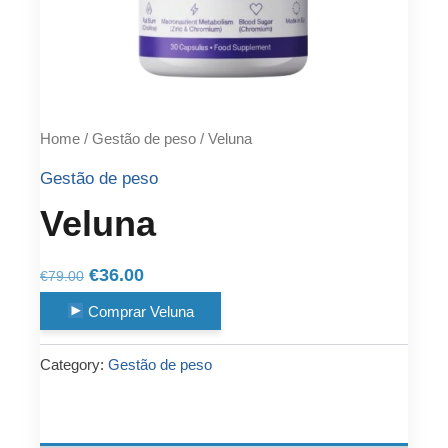
Home
/
Gestão de peso
/ Veluna
Gestão de peso
Veluna
Original
Current
€
36.00
€
79.00
price
price
Comprar Veluna
was:
is:
€79.00.
€36.00.
Category:
Gestão de peso