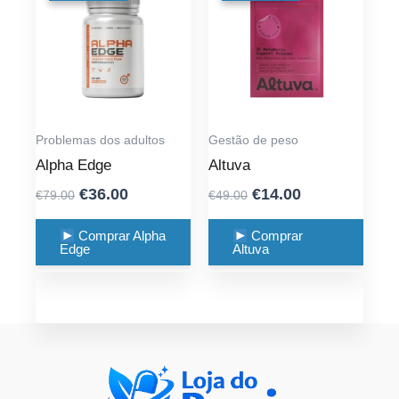
Problemas dos adultos
Gestão de peso
Alpha Edge
Altuva
Original
Current
Original
Current
€
36.00
€
14.00
€
79.00
€
49.00
price
price
price
price
was:
is:
was:
is:
Comprar Alpha
Comprar
Edge
Altuva
€79.00.
€36.00.
€49.00.
€14.00.