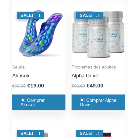
OFERTA !
SALE!
OFERTA !
SALE!
Saúde
Problemas dos adultos
Akusoli
Alpha Drive
Original
Current
Original
Current
€
19.00
€
49.00
€
69.00
€
99.00
price
price
price
price
was:
is:
was:
is:
Comprar
Comprar Alpha
Akusoli
Drive
€69.00.
€19.00.
€99.00.
€49.00.
OFERTA !
SALE!
OFERTA !
SALE!