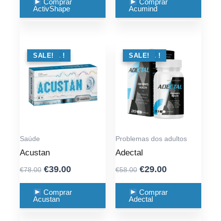
was:
is:
was:
is:
Comprar
Comprar
ActivShape
Acumind
€64.00.
€36.00.
€79.00.
€36.00.
OFERTA !
SALE!
OFERTA !
SALE!
Saúde
Problemas dos adultos
Acustan
Adectal
Original
Current
Original
Current
€
39.00
€
29.00
€
78.00
€
58.00
price
price
price
price
was:
is:
was:
is:
Comprar
Comprar
Acustan
Adectal
€78.00.
€39.00.
€58.00.
€29.00.