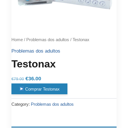
Home
/
Problemas dos adultos
/ Testonax
Problemas dos adultos
Testonax
Original
Current
€
36.00
€
79.00
price
price
Comprar Testonax
was:
is:
€79.00.
€36.00.
Category:
Problemas dos adultos