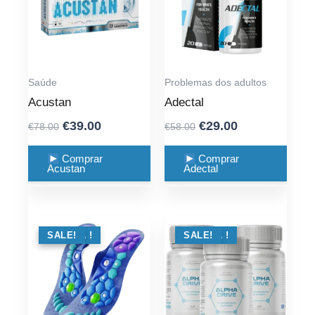
Saúde
Problemas dos adultos
Acustan
Adectal
Original
Current
Original
Current
€
39.00
€
29.00
€
78.00
€
58.00
price
price
price
price
was:
is:
was:
is:
Comprar
Comprar
Acustan
Adectal
€78.00.
€39.00.
€58.00.
€29.00.
OFERTA !
SALE!
OFERTA !
SALE!