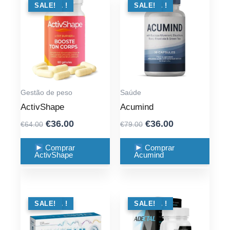
OFERTA !
SALE!
OFERTA !
SALE!
Gestão de peso
Saúde
ActivShape
Acumind
Original
Current
Original
Current
€
36.00
€
36.00
€
64.00
€
79.00
price
price
price
price
was:
is:
was:
is:
Comprar
Comprar
ActivShape
Acumind
€64.00.
€36.00.
€79.00.
€36.00.
OFERTA !
SALE!
OFERTA !
SALE!