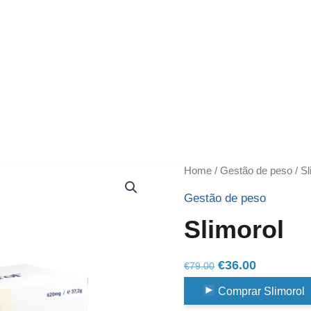
Home
/
Gestão de peso
/ Sl
Gestão de peso
Slimorol
Original
Current
€
36.00
€
79.00
price
price
Comprar Slimorol
was:
is: