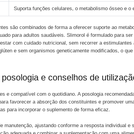
Suporta funções celulares, o metabolismo ósseo e o eq
ientes são combinados de forma a oferecer suporte ao metabo
ado para adultos saudáveis. Slimorol é formulado para ser
star com cuidado nutricional, sem recorrer a estimulantes ag
lúten e sem organismos geneticamente modificados, o que o 
 posologia e conselhos de utilizaçã
ples e compatível com o quotidiano. A posologia recomendad
para favorecer a absorção dos constituintes e promover um
cas para incorporar o suplemento de forma eficaz.
manutenção, ajustando conforme a resposta individual e s
ação adequada e combinar a suplementação com uma alimenta