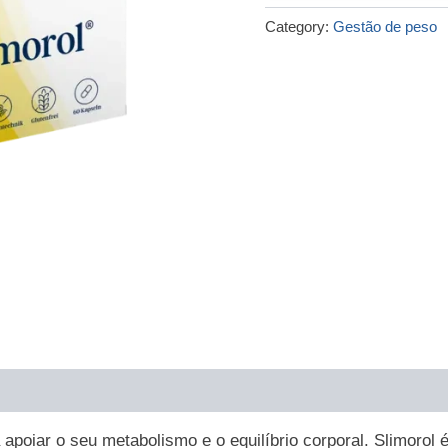
€79.00.
€36.00.
Category:
Gestão de peso
poiar o seu metabolismo e o equilíbrio corporal. Slimorol