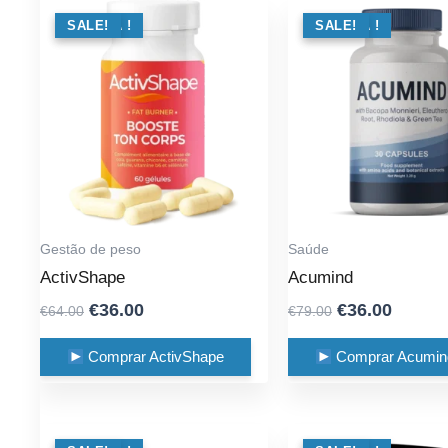
OFERTA !
SALE!
OFERTA !
SALE!
Gestão de peso
Saúde
ActivShape
Acumind
Original
Current
Original
Curren
€
36.00
€
36.00
€
64.00
€
79.00
price
price
price
price
was:
is:
was:
is:
Comprar ActivShape
Comprar Acumin
€64.00.
€36.00.
€79.00.
€36.00