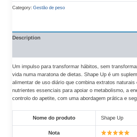
€64.00.
€36.00.
Category:
Gestão de peso
Description
Reviews (0)
Um impulso para transformar hábitos, sem transforma
vida numa maratona de dietas. Shape Up é um suple
alimentar de uso diário que combina extratos naturais 
nutrientes essenciais para apoiar o metabolismo, a en
controlo do apetite, com uma abordagem prática e seg
Nome do produto
Shape Up
Nota