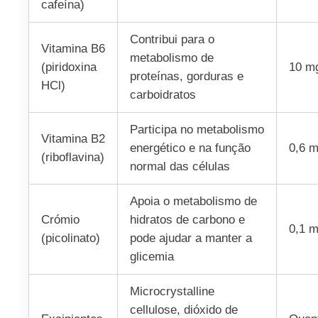
cafeína)
Contribui para o
Vitamina B6
metabolismo de
(piridoxina
10 m
proteínas, gorduras e
HCl)
carboidratos
Participa no metabolismo
Vitamina B2
energético e na função
0,6 
(riboflavina)
normal das células
Apoia o metabolismo de
Crómio
hidratos de carbono e
0,1 
(picolinato)
pode ajudar a manter a
glicemia
Microcrystalline
cellulose, dióxido de