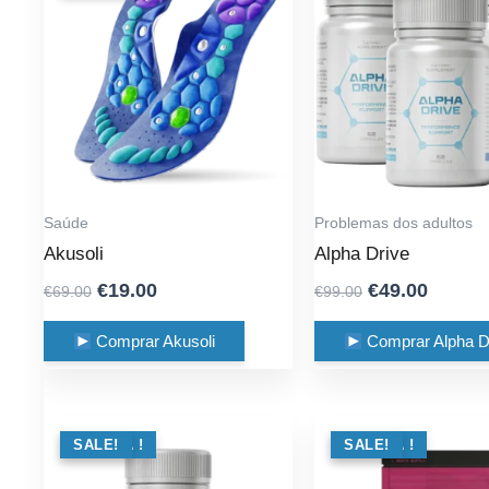
Saúde
Problemas dos adultos
Akusoli
Alpha Drive
Original
Current
Original
Curren
€
19.00
€
49.00
€
69.00
€
99.00
price
price
price
price
was:
is:
was:
is:
Comprar Akusoli
Comprar Alpha D
€69.00.
€19.00.
€99.00.
€49.00
OFERTA !
SALE!
OFERTA !
SALE!