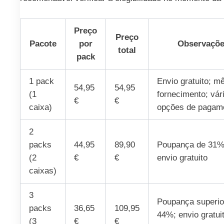
Preço
Preço
Pacote
por
Observaçõ
total
pack
1 pack
Envio gratuito; m
54,95
54,95
(1
fornecimento; vár
€
€
caixa)
opções de pagam
2
packs
44,95
89,90
Poupança de 31%
(2
€
€
envio gratuito
caixas)
3
Poupança superio
packs
36,65
109,95
44%; envio gratuit
(3
€
€