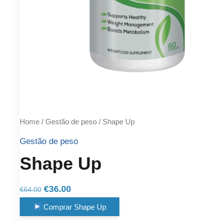
Home
/
Gestão de peso
/ Shape Up
Gestão de peso
Shape Up
Original
Current
€
36.00
€
64.00
price
price
Comprar Shape Up
was:
is: