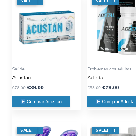
OFERTA !
SALE!
OFERTA !
SALE!
Saúde
Problemas dos adultos
Acustan
Adectal
Original
Current
Original
Curren
€
39.00
€
29.00
€
78.00
€
58.00
price
price
price
price
was:
is:
was:
is:
Comprar Acustan
Comprar Adectal
€78.00.
€39.00.
€58.00.
€29.00
OFERTA !
SALE!
OFERTA !
SALE!