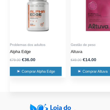
Problemas dos adultos
Gestão de peso
Alpha Edge
Altuva
Original
Current
Original
Curren
€
36.00
€
14.00
€
79.00
€
49.00
price
price
price
price
was:
is:
was:
is:
Comprar Alpha Edge
Comprar Altuva
€79.00.
€36.00.
€49.00.
€14.00