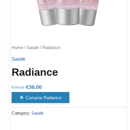
Home
/
Saúde
/ Radiance
Saúde
Radiance
Original
Current
€
36.00
€
79.00
price
price
Comprar Radiance
was:
is:
€79.00.
€36.00.
Category:
Saúde