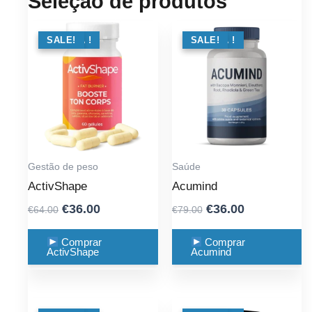
Seleção de produtos
OFERTA !
SALE!
OFERTA !
SALE!
Gestão de peso
Saúde
ActivShape
Acumind
Original
Current
Original
Current
€
36.00
€
36.00
€
64.00
€
79.00
price
price
price
price
was:
is:
was:
is:
Comprar
Comprar
ActivShape
Acumind
€64.00.
€36.00.
€79.00.
€36.00.