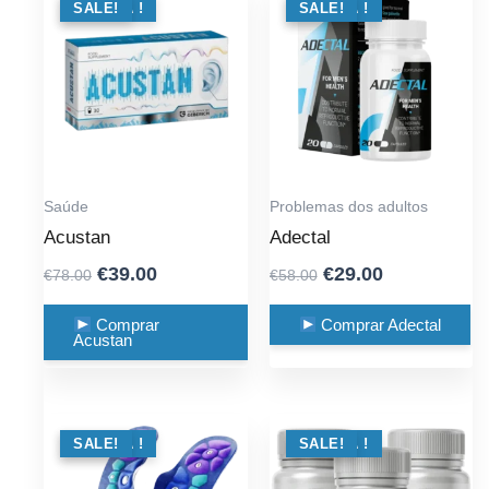
OFERTA !
SALE!
OFERTA !
SALE!
Saúde
Problemas dos adultos
Acustan
Adectal
Original
Current
Original
Current
€
39.00
€
29.00
€
78.00
€
58.00
price
price
price
price
was:
is:
was:
is:
Comprar
Comprar Adectal
Acustan
€78.00.
€39.00.
€58.00.
€29.00.
OFERTA !
SALE!
OFERTA !
SALE!