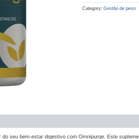
€79.00.
€36.00.
Category:
Gestão de peso
 do seu bem-estar digestivo com Omnipurge. Este suplemen