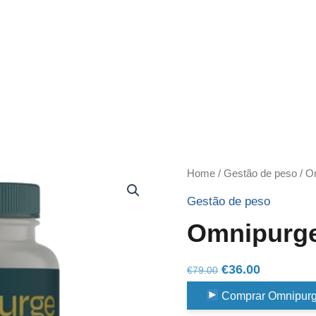
Home
/
Gestão de peso
/ O
Gestão de peso
Omnipurg
Original
Current
€
36.00
€
79.00
price
price
Comprar Omnipur
was:
is: