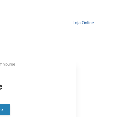
Loja Online
mnipurge
e
ge