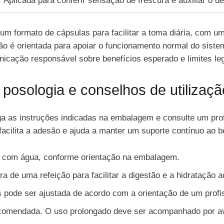
Aplicada para conferir sensação de frescura e auxiliar o de
um formato de cápsulas para facilitar a toma diária, com um
ção é orientada para apoiar o funcionamento normal do siste
ação responsável sobre benefícios esperado e limites leg
 posologia e conselhos de utilizaçã
iga as instruções indicadas na embalagem e consulte um prof
 facilita a adesão e ajuda a manter um suporte contínuo ao be
 com água, conforme orientação na embalagem.
a de uma refeição para facilitar a digestão e a hidratação 
s pode ser ajustada de acordo com a orientação de um profi
comendada. O uso prolongado deve ser acompanhado por ava