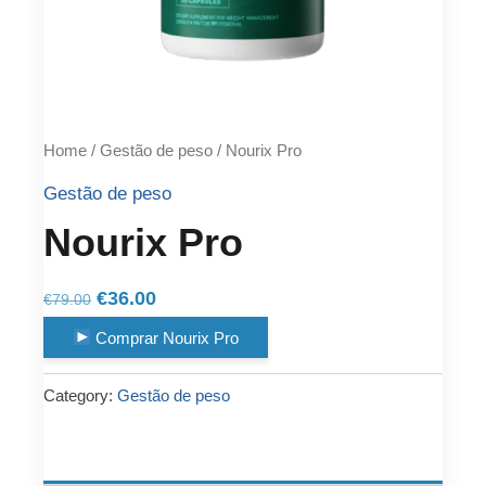
Home
/
Gestão de peso
/ Nourix Pro
Gestão de peso
Nourix Pro
Original
Current
€
36.00
€
79.00
price
price
Comprar Nourix Pro
was:
is:
€79.00.
€36.00.
Category:
Gestão de peso