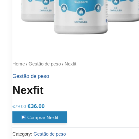
Home
/
Gestão de peso
/ Nexfit
Gestão de peso
Nexfit
Original
Current
€
36.00
€
79.00
price
price
Comprar Nexfit
was:
is:
€79.00.
€36.00.
Category:
Gestão de peso