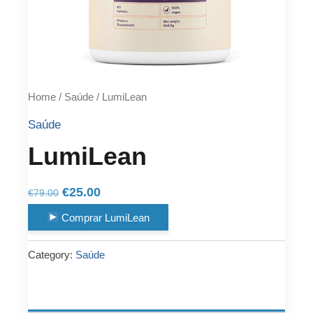
Home
/
Saúde
/ LumiLean
Saúde
LumiLean
Original
Current
€
25.00
€
79.00
price
price
Comprar LumiLean
was:
is:
€79.00.
€25.00.
Category:
Saúde