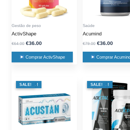
Gestão de peso
Saúde
ActivShape
Acumind
Original
Current
Original
Curren
€
36.00
€
36.00
€
64.00
€
79.00
price
price
price
price
was:
is:
was:
is:
Comprar ActivShape
Comprar Acumin
€64.00.
€36.00.
€79.00.
€36.00.
OFERTA !
SALE!
OFERTA !
SALE!