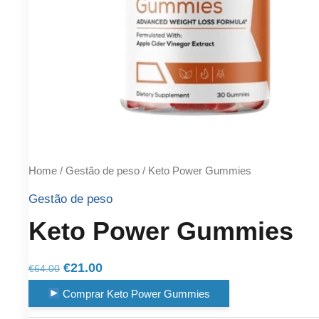
Home
/
Gestão de peso
/ Keto Power Gummies
Gestão de peso
Keto Power Gummies
Original
Current
€
21.00
€
64.00
price
price
Comprar Keto Power Gummies
was:
is: