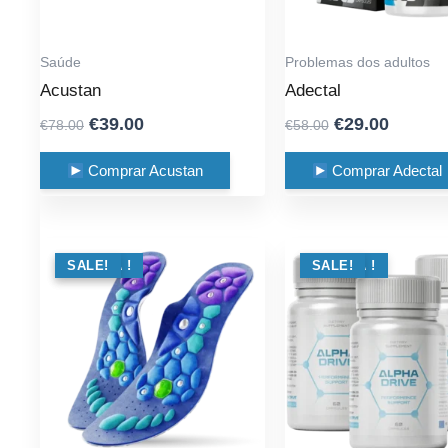
Saúde
Problemas dos adultos
Acustan
Adectal
Original
Current
Original
Curren
€
39.00
€
29.00
€
78.00
€
58.00
price
price
price
price
was:
is:
was:
is:
Comprar Acustan
Comprar Adectal
€78.00.
€39.00.
€58.00.
€29.00.
OFERTA !
SALE!
OFERTA !
SALE!