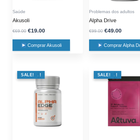
Saúde
Problemas dos adultos
Akusoli
Alpha Drive
Original
Current
Original
Curren
€
19.00
€
49.00
€
69.00
€
99.00
price
price
price
price
was:
is:
was:
is:
Comprar Akusoli
Comprar Alpha Dr
€69.00.
€19.00.
€99.00.
€49.00.
OFERTA !
SALE!
OFERTA !
SALE!