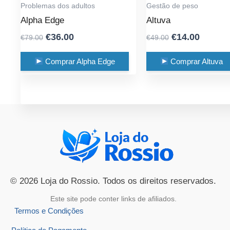
Problemas dos adultos
Gestão de peso
Alpha Edge
Altuva
Original
Current
Original
Curren
€
36.00
€
14.00
€
79.00
€
49.00
price
price
price
price
was:
is:
was:
is:
Comprar Alpha Edge
Comprar Altuva
€79.00.
€36.00.
€49.00.
€14.00.
© 2026 Loja do Rossio. Todos os direitos reservados.
Este site pode conter links de afiliados.
Termos e Condições