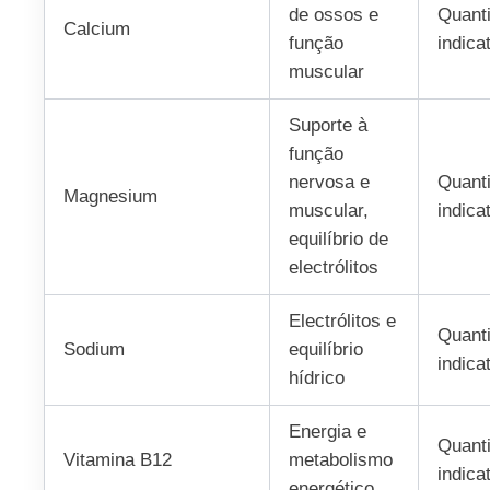
de ossos e
Quant
Calcium
função
indica
muscular
Suporte à
função
nervosa e
Quant
Magnesium
muscular,
indica
equilíbrio de
electrólitos
Electrólitos e
Quant
Sodium
equilíbrio
indica
hídrico
Energia e
Quant
Vitamina B12
metabolismo
indica
energético