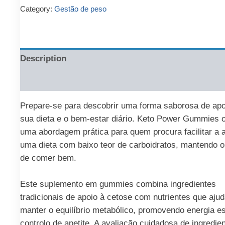
€64.00.
€21.00.
Category:
Gestão de peso
Description
Reviews (0)
Prepare-se para descobrir uma forma saborosa de apo
sua dieta e o bem-estar diário. Keto Power Gummies 
uma abordagem prática para quem procura facilitar a 
uma dieta com baixo teor de carboidratos, mantendo o
de comer bem.
Este suplemento em gummies combina ingredientes
tradicionais de apoio à cetose com nutrientes que aju
manter o equilíbrio metabólico, promovendo energia es
controlo de apetite. A avaliação cuidadosa de ingredie