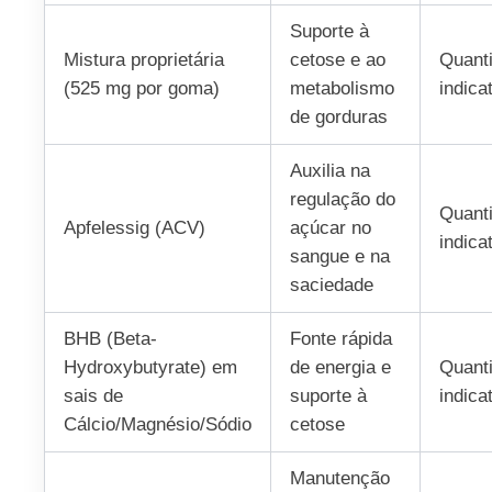
Suporte à
Mistura proprietária
cetose e ao
Quant
(525 mg por goma)
metabolismo
indica
de gorduras
Auxilia na
regulação do
Quant
Apfelessig (ACV)
açúcar no
indica
sangue e na
saciedade
BHB (Beta-
Fonte rápida
Hydroxybutyrate) em
de energia e
Quant
sais de
suporte à
indica
Cálcio/Magnésio/Sódio
cetose
Manutenção