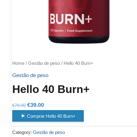
Home
/
Gestão de peso
/ Hello 40 Burn+
Gestão de peso
Hello 40 Burn+
Original
Current
€
39.00
€
79.00
price
price
Comprar Hello 40 Burn+
was:
is:
€79.00.
€39.00.
Category:
Gestão de peso