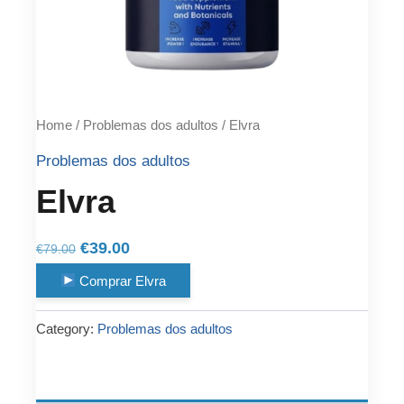
Home
/
Problemas dos adultos
/ Elvra
Problemas dos adultos
Elvra
Original
Current
€
39.00
€
79.00
price
price
Comprar Elvra
was:
is:
€79.00.
€39.00.
Category:
Problemas dos adultos