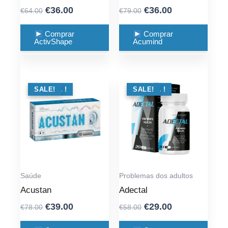
Original
Current
Original
Current
€
36.00
€
36.00
€
64.00
€
79.00
price
price
price
price
was:
is:
was:
is:
Comprar
Comprar
ActivShape
Acumind
€64.00.
€36.00.
€79.00.
€36.00.
OFERTA !
SALE!
OFERTA !
SALE!
Saúde
Problemas dos adultos
Acustan
Adectal
Original
Current
Original
Current
€
39.00
€
29.00
€
78.00
€
58.00
price
price
price
price