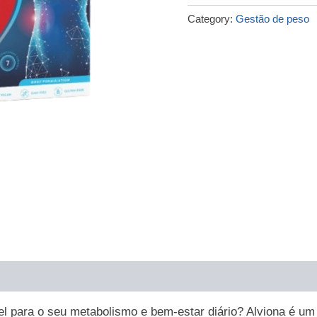
€79.00.
€36.00.
Category:
Gestão de peso
el para o seu metabolismo e bem-estar diário? Alviona é um