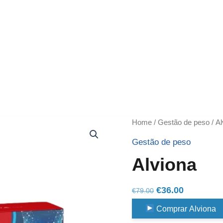
Home
/
Gestão de peso
/ Al
Gestão de peso
Alviona
Original
Current
€
36.00
€
79.00
price
price
Comprar Alviona
was:
is: