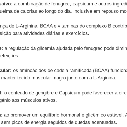
ssivo:
a combinação de fenugrec, capsicum e outros ingred
ueima de calorias ao longo do dia, inclusive em repouso mo
nça de L-Arginina, BCAA e vitaminas do complexo B contribu
ção para atividades diárias e exercícios.
e:
a regulação da glicemia ajudada pelo fenugrec pode diminu
refeições.
ular:
os aminoácidos de cadeia ramificada (BCAA) funcion
a manter tecido muscular magro junto com a L-Arginina.
l:
o conteúdo de gengibre e Capsicum pode favorecer a circ
igénio aos músculos ativos.
a:
ao promover um equilíbrio hormonal e glicêmico estável, 
e, sem picos de energia seguidos de quedas acentuadas.