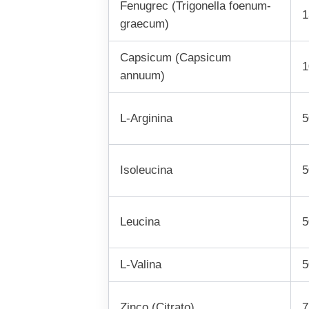
Fenugrec (Trigonella foenum-
1
graecum)
Capsicum (Capsicum
1
annuum)
L-Arginina
5
Isoleucina
5
Leucina
5
L-Valina
5
Zinco (Citrato)
7